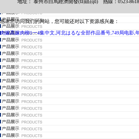
地址： 泰州市白馬經濟開發(fā)區(qū) 熱線：0523-861844
感谢您访问我们的网站，您可能还对以下资源感兴趣：
肉嫁高嫁肉柳1一4集中文,河北はるな全部作品番号,749局电影,