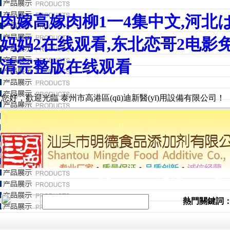
肉嫁高嫁肉柳1一4集中文,河北は
妈妈2在线观看,东北恋哥2电影
清完整版在线观看
您好，歡迎光臨 泰州市高港區(qū)迪新醫(yī)用設備有限公司！
迪新首頁
產品中心
工程案例
資質
熱門關鍵詞