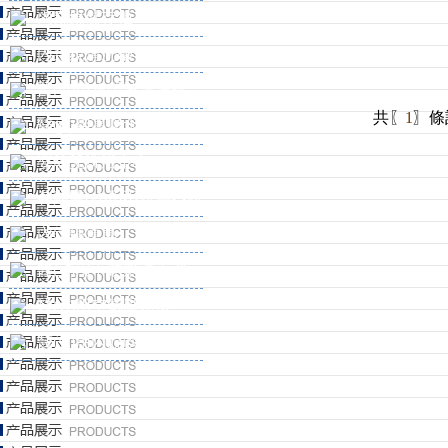
內窺鏡儲存柜
內窺鏡清洗槽
醫(yī)用超聲波清洗機
共〖
1
〗條記
醫(yī)用高壓水槍機配件
嬰幼兒洗浴中心
各類醫(yī)用不銹鋼器材
內鏡轉運車
醫(yī)用不銹鋼洗手池
醫(yī)用空氣壓縮機
醫(yī)用內鏡吹干機