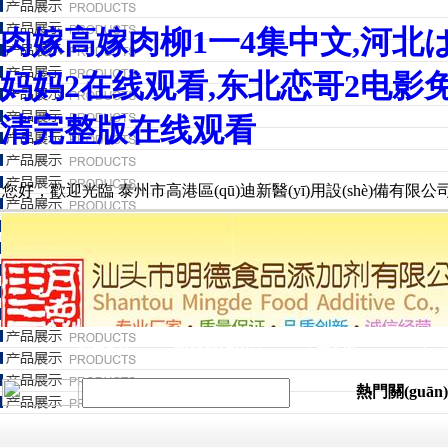
肉嫁高嫁肉柳1一4集中文,河北は
妈妈2在线观看,东北恋哥2电影
清完整版在线观看
您好，歡迎光臨 泰州市高港區(qū)迪新醫(yī)用設(shè)備有限公司
資質(zhì)
迪新首頁
產(chǎn)品中心
工程案例
熱門關(guā