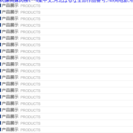
肉嫁高嫁肉柳1一4集中文,河北はるな全部作品番号,749局电影,