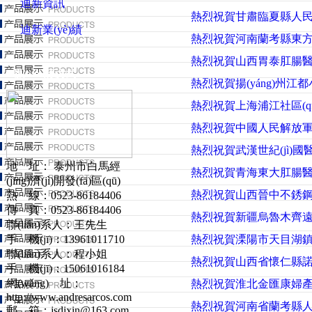
迪新資訊
熱烈祝賀甘肅臨夏縣人民醫(
迪新業(yè)績
熱烈祝賀河南蘭考縣東方醫(
熱烈祝賀山西胃泰肛腸醫(yī)
聯(lián)系方式
熱烈祝賀揚(yáng)州江都小紀
熱烈祝賀上海浦江社區(qū)
熱烈祝賀中國人民解放軍第六
熱烈祝賀武漢世紀(jì)國醫(y
地 址： 泰州市白馬經
熱烈祝賀青海東大肛腸醫(yī
(jīng)濟(jì)開發(fā)區(qū)
熱烈祝賀山西晉中不銹鋼清
熱 線：0523-86184406
傳 真：0523-86184406
熱烈祝賀新疆烏魯木齊遠(yuǎ
聯(lián)系人：王先生
手 機(jī)：13961011710
熱烈祝賀溧陽市天目湖鎮(zhè
聯(lián)系人：程小姐
熱烈祝賀山西省懷仁縣諾貝爾醫(
手 機(jī)：15061016184
網(wǎng) 址：
熱烈祝賀淮北金匯康婦產(chǎn
http://www.andresarcos.com
熱烈祝賀河南省蘭考縣人民醫(
郵 箱：jsdixin@163.com