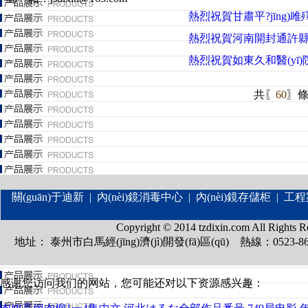
熱烈祝賀甘肅平?jīng)雎殬I
熱烈祝賀河南開封通許縣和順
熱烈祝賀如東久和醫(yī)院
共〖
60
〗條
關(guān)于迪新
|
內(nèi)鏡消毒中心
|
內(nèi)鏡存儲柜
|
工程
Copyright © 2014 tzdixin.com All
地址： 泰州市白馬經(jīng)濟(jì)開發(fā)區(qū) 熱線：0523-86
感谢您访问我们的网站，您可能还对以下资源感兴趣：